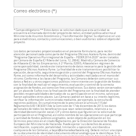
Correo electrónico (*)
* Campo obligatorio ** Estos datos se solicitan dado que esta actividad se
encuentra enmarcada dentro del proyecto de red.es, entidad pública adscrita al
Ministerio de Asuntos Económicos y Transformación Digital. Su objetivo es el uso
para estadísticas, contacto y comunicaciones, o bien auditorías sobre el objeto del
proyecto.
Los datos personales proporcionados en el presente formulario, para recibir
atención personalizada como parte del Programa Oficinas Acelera Pyme, dentro del
“Programa Operativo Plurirregional de España – FEDER 2014-2020” serán tratados
por Cámara de España (C/ Ribera del Loira, 12, 28042, Madrid) y Cámara de Comercio
de Albacete (C/ de los Empresarios, 6 2ª Planta, 02005, Albacete) en régimen de
corresponsabilidad, siendo este tratamiento de datos necesario para la gestión del
Programa Oficinas Acelera Pyme. La finalidad de este tratamiento es posibilitar la
ejecución, desarrollo, seguimiento gestión y control del Programa Oficinas Acelera
Pyme, así como informarle del desarrollo y actividades realizadas en el marco del
mismo. Conforme a las bases del Programa, las Cámaras deberán comunicar sus
datos a Red.es u otros organismos públicos intervinientes en la gestión de fondos
con la finalidad de realizar el seguimiento, evaluación y control de la correcta
asignación de fondos, así como con fines estadísticos. Sus datos serán conservados
por un plazo de 5 años tras la finalización del Programa con la finalidad de atender
posibles responsabilidades derivadas de su participación en el mismo, salvo que
fueran aplicables otros plazos. Las Cámaras podrán en base a su interés legítimo,
verificar la información suministrada mediante, por ejemplo, la consulta de
registros públicos. En cumplimiento de lo previsto en el artículo 115 del
Reglamento (UE) 1303/2013 de la Comisión de 17 de diciembre de 2013, los datos
personales de todos los beneficiarios que sean seleccionados, relativos a su
identidad (denominación social, CIF y otros datos que figuren en la solicitud de
participación en el Programa), así como nombre de las operaciones en que participe
y cantidad de fondos públicos asignados, serán objeto de publicación en los
términos previstos en el citado Reglamento, por la Dirección General de Fondos
Europeos del Ministerio de Hacienda. Puede ejercer sus derechos de acceso,
rectificación, supresión, portabilidad, limitación u oposición, escribiendo a
cualquiera de las Cámaras, a bajas@camaradealbacete.org. Deberá incluir una copia
de su documento de identidad o documento oficial análogo que le identifique. Si lo