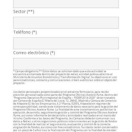
Sector (**)
Teléfono (*)
Correo electrónico (*)
* Campo obligatorio ** Estos datos se solicitan dado que esta actividad se
encuentra enmarcada dentro del proyecto de red.es, entidad pública adscrita al
Ministerio de Asuntos Económicos y Transformación Digital. Su objetivo es el uso
para estadísticas, contacto y comunicaciones, o bien auditorías sobre el objeto del
proyecto.
Los datos personales proporcionados en el presente formulario, para recibir
atención personalizada como parte del Programa Oficinas Acelera Pyme, dentro del
“Programa Operativo Plurirregional de España – FEDER 2014-2020” serán tratados
por Cámara de España (C/ Ribera del Loira, 12, 28042, Madrid) y Cámara de Comercio
de Albacete (C/ de los Empresarios, 6 2ª Planta, 02005, Albacete) en régimen de
corresponsabilidad, siendo este tratamiento de datos necesario para la gestión del
Programa Oficinas Acelera Pyme. La finalidad de este tratamiento es posibilitar la
ejecución, desarrollo, seguimiento gestión y control del Programa Oficinas Acelera
Pyme, así como informarle del desarrollo y actividades realizadas en el marco del
mismo. Conforme a las bases del Programa, las Cámaras deberán comunicar sus
datos a Red.es u otros organismos públicos intervinientes en la gestión de fondos
con la finalidad de realizar el seguimiento, evaluación y control de la correcta
asignación de fondos, así como con fines estadísticos. Sus datos serán conservados
por un plazo de 5 años tras la finalización del Programa con la finalidad de atender