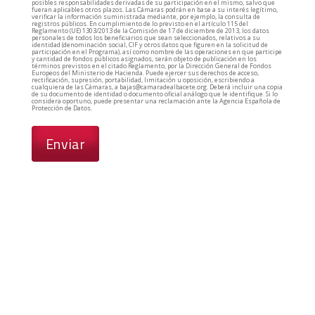
posibles responsabilidades derivadas de su participación en el mismo, salvo que
fueran aplicables otros plazos. Las Cámaras podrán en base a su interés legítimo,
verificar la información suministrada mediante, por ejemplo, la consulta de
registros públicos. En cumplimiento de lo previsto en el artículo 115 del
Reglamento (UE) 1303/2013 de la Comisión de 17 de diciembre de 2013, los datos
personales de todos los beneficiarios que sean seleccionados, relativos a su
identidad (denominación social, CIF y otros datos que figuren en la solicitud de
participación en el Programa), así como nombre de las operaciones en que participe
y cantidad de fondos públicos asignados, serán objeto de publicación en los
términos previstos en el citado Reglamento, por la Dirección General de Fondos
Europeos del Ministerio de Hacienda. Puede ejercer sus derechos de acceso,
rectificación, supresión, portabilidad, limitación u oposición, escribiendo a
cualquiera de las Cámaras, a bajas@camaradealbacete.org. Deberá incluir una copia
de su documento de identidad o documento oficial análogo que le identifique. Si lo
considera oportuno, puede presentar una reclamación ante la Agencia Española de
Protección de Datos.