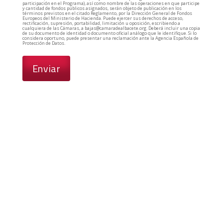
participación en el Programa), así como nombre de las operaciones en que participe
y cantidad de fondos públicos asignados, serán objeto de publicación en los
términos previstos en el citado Reglamento, por la Dirección General de Fondos
Europeos del Ministerio de Hacienda. Puede ejercer sus derechos de acceso,
rectificación, supresión, portabilidad, limitación u oposición, escribiendo a
cualquiera de las Cámaras, a bajas@camaradealbacete.org. Deberá incluir una copia
de su documento de identidad o documento oficial análogo que le identifique. Si lo
considera oportuno, puede presentar una reclamación ante la Agencia Española de
Protección de Datos.