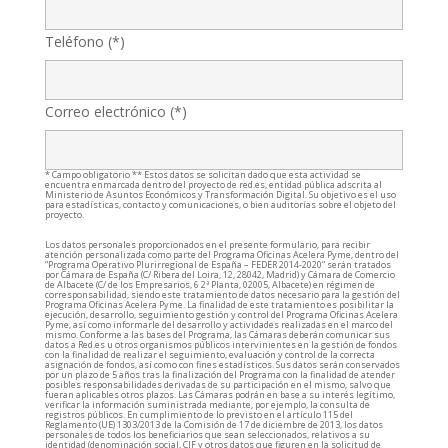
Teléfono (*)
Correo electrónico (*)
* Campo obligatorio ** Estos datos se solicitan dado que esta actividad se
encuentra enmarcada dentro del proyecto de red.es, entidad pública adscrita al
Ministerio de Asuntos Económicos y Transformación Digital. Su objetivo es el uso
para estadísticas, contacto y comunicaciones, o bien auditorías sobre el objeto del
proyecto.
Los datos personales proporcionados en el presente formulario, para recibir
atención personalizada como parte del Programa Oficinas Acelera Pyme, dentro del
“Programa Operativo Plurirregional de España – FEDER 2014-2020” serán tratados
por Cámara de España (C/ Ribera del Loira, 12, 28042, Madrid) y Cámara de Comercio
de Albacete (C/ de los Empresarios, 6 2ª Planta, 02005, Albacete) en régimen de
corresponsabilidad, siendo este tratamiento de datos necesario para la gestión del
Programa Oficinas Acelera Pyme. La finalidad de este tratamiento es posibilitar la
ejecución, desarrollo, seguimiento gestión y control del Programa Oficinas Acelera
Pyme, así como informarle del desarrollo y actividades realizadas en el marco del
mismo. Conforme a las bases del Programa, las Cámaras deberán comunicar sus
datos a Red.es u otros organismos públicos intervinientes en la gestión de fondos
con la finalidad de realizar el seguimiento, evaluación y control de la correcta
asignación de fondos, así como con fines estadísticos. Sus datos serán conservados
por un plazo de 5 años tras la finalización del Programa con la finalidad de atender
posibles responsabilidades derivadas de su participación en el mismo, salvo que
fueran aplicables otros plazos. Las Cámaras podrán en base a su interés legítimo,
verificar la información suministrada mediante, por ejemplo, la consulta de
registros públicos. En cumplimiento de lo previsto en el artículo 115 del
Reglamento (UE) 1303/2013 de la Comisión de 17 de diciembre de 2013, los datos
personales de todos los beneficiarios que sean seleccionados, relativos a su
identidad (denominación social, CIF y otros datos que figuren en la solicitud de